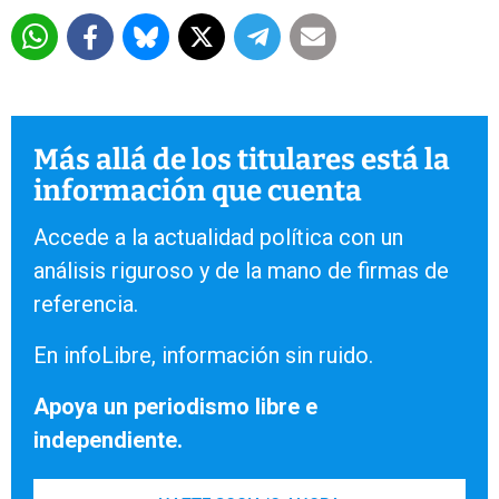
Más allá de los titulares está la
información que cuenta
Accede a la actualidad política con un
análisis riguroso y de la mano de firmas de
referencia.
En infoLibre, información sin ruido.
Apoya un periodismo libre e
independiente.