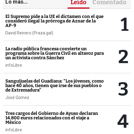
Lo más...
Leído
Comentado
1
El Supremo pide a la UE el dictamen con el que
consideró ilegal la prórroga de Aznar de la
AP-9
David Reinero (Praza.gal)
2
La radio pública francesa convierte un
programa sobre la Guerra Civil en altavoz para
un activista contra Sánchez
infoLibre
3
Sanguijuelas del Guadiana: "Los jóvenes, como
hace 40 años, tienen que irse de sus pueblos o
de Extremadura"
José Gómez
4
Tres cargos del Gobierno de Ayuso declaran
14.800 euros relacionados con el viaje a
México
infoLibre