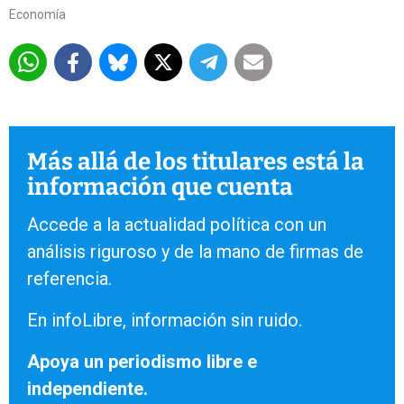
Economía
Más allá de los titulares está la
información que cuenta
Accede a la actualidad política con un
análisis riguroso y de la mano de firmas de
referencia.
En infoLibre, información sin ruido.
Apoya un periodismo libre e
independiente.