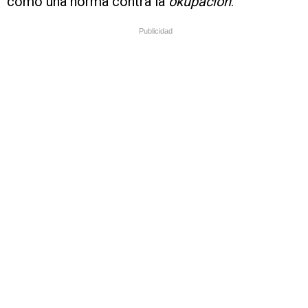
como una norma contra la
okupación
.
Publicidad