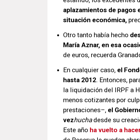
estallido, los excedentes 
aplazamientos de pagos e
situación económica,
pre
Otro tanto había hecho
des
María Aznar, en esa ocasi
de euros, recuerda Granad
En cualquier caso,
el Fond
hasta 2012
. Entonces, par
la liquidación del IRPF a H
menos cotizantes por culp
prestaciones–,
el Gobiern
vez
hucha
desde su creaci
Este año
ha vuelto a hace