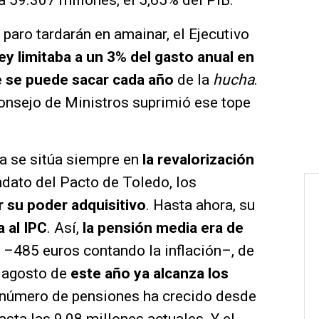
 59.307 millones, el 5,65% del PIB.
 paro tardarán en amainar, el Ejecutivo
ley limitaba a un 3% del gasto anual en
e se puede sacar cada año
de la
hucha
.
onsejo de Ministros suprimió ese tope
ia se sitúa siempre en
la revalorización
ndato del Pacto de Toledo, los
 su poder adquisitivo
. Hasta ahora, su
a al IPC
. Así,
la pensión media era de
–485 euros contando la inflación–, de
n agosto de
este año ya alcanza los
 número de pensiones ha crecido desde