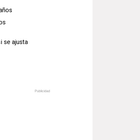
 años
los
 se ajusta
Publicidad