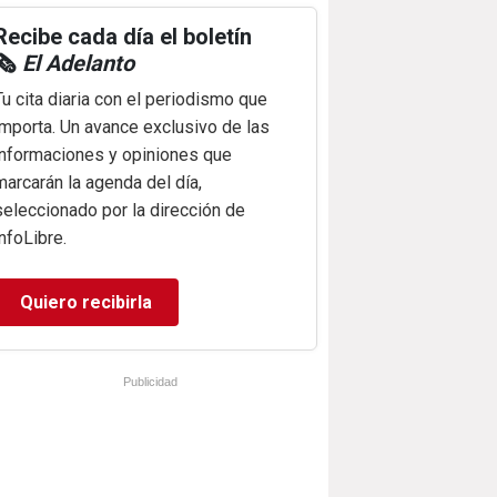
Recibe cada día el boletín
🗞️
El Adelanto
Tu cita diaria con el periodismo que
importa. Un avance exclusivo de las
informaciones y opiniones que
marcarán la agenda del día,
seleccionado por la dirección de
infoLibre.
Quiero recibirla
Publicidad