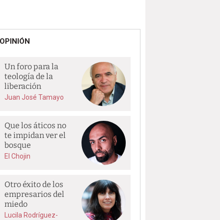
OPINIÓN
Un foro para la
teología de la
liberación
Juan José Tamayo
Que los áticos no
te impidan ver el
bosque
El Chojin
Otro éxito de los
empresarios del
miedo
Lucila Rodríguez-