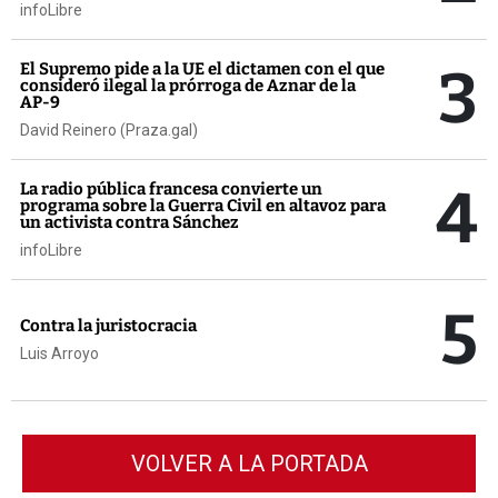
infoLibre
3
El Supremo pide a la UE el dictamen con el que
consideró ilegal la prórroga de Aznar de la
AP-9
David Reinero (Praza.gal)
4
La radio pública francesa convierte un
programa sobre la Guerra Civil en altavoz para
un activista contra Sánchez
infoLibre
5
Contra la juristocracia
Luis Arroyo
VOLVER A LA PORTADA