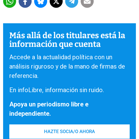
Más allá de los titulares está la
información que cuenta
Accede a la actualidad política con un
análisis riguroso y de la mano de firmas de
referencia.
En infoLibre, información sin ruido.
Apoya un periodismo libre e
independiente.
HAZTE SOCIA/O AHORA