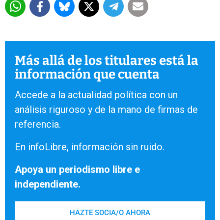
Más allá de los titulares está la
información que cuenta
Accede a la actualidad política con un
análisis riguroso y de la mano de firmas de
referencia.
En infoLibre, información sin ruido.
Apoya un periodismo libre e
independiente.
HAZTE SOCIA/O AHORA