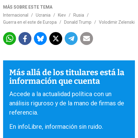
MÁS SOBRE ESTE TEMA
Internacional
/
Ucrania
/
Kiev
/
Rusia
/
Guerra en el este de Europa
/
Donald Trump
/
Volodimir Zelenski
Más allá de los titulares está la
información que cuenta
Accede a la actualidad política con un
análisis riguroso y de la mano de firmas de
referencia.
En infoLibre, información sin ruido.