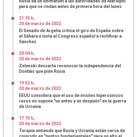
Rusia da un ultimátum a las autoridades de Mariupol
para que se rindan antes de primera hora del lunes
21:15 h
,
20
de
marzo
de
2022
El Senado de Argelia critica el giro de España sobre
el Sáhara e insta al Congreso español a rectificar a
Sánchez
20:04 h
,
20
de
marzo
de
2022
Zelenski descarta reconocer la independencia del
Donbás que pide Rusia
19:52 h
,
20
de
marzo
de
2022
EEUU considera que el uso de misiles hipersónicos
rusos no supone "un antes y un después" en la guerra
de Ucrania
17:15 h
,
20
de
marzo
de
2022
Turquía entiende que Rusia y Ucrania están cerca de
coincidir en "puntos fundamentales" para un alto el