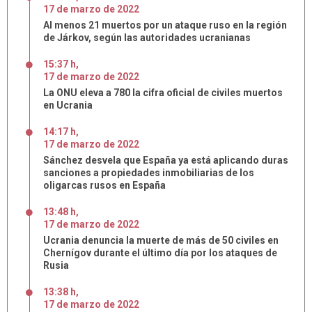
17
de
marzo
de
2022
Al menos 21 muertos por un ataque ruso en la región
de Járkov, según las autoridades ucranianas
15:37 h
,
17
de
marzo
de
2022
La ONU eleva a 780 la cifra oficial de civiles muertos
en Ucrania
14:17 h
,
17
de
marzo
de
2022
Sánchez desvela que España ya está aplicando duras
sanciones a propiedades inmobiliarias de los
oligarcas rusos en España
13:48 h
,
17
de
marzo
de
2022
Ucrania denuncia la muerte de más de 50 civiles en
Chernígov durante el último día por los ataques de
Rusia
13:38 h
,
17
de
marzo
de
2022