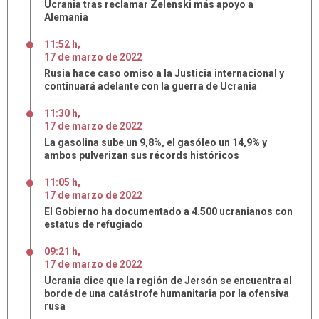
Ucrania tras reclamar Zelenski más apoyo a
Alemania
11:52 h
,
17
de
marzo
de
2022
Rusia hace caso omiso a la Justicia internacional y
continuará adelante con la guerra de Ucrania
11:30 h
,
17
de
marzo
de
2022
La gasolina sube un 9,8%, el gasóleo un 14,9% y
ambos pulverizan sus récords históricos
11:05 h
,
17
de
marzo
de
2022
El Gobierno ha documentado a 4.500 ucranianos con
estatus de refugiado
09:21 h
,
17
de
marzo
de
2022
Ucrania dice que la región de Jersón se encuentra al
borde de una catástrofe humanitaria por la ofensiva
rusa