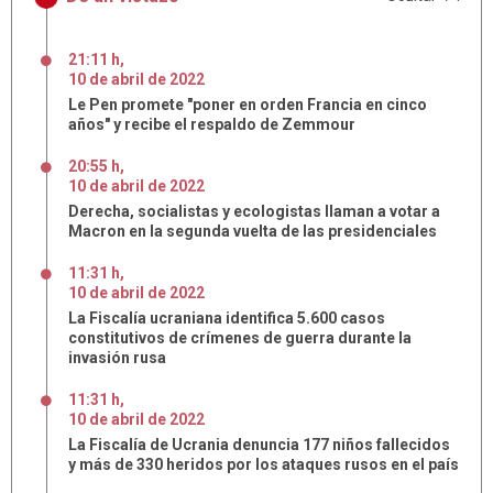
21:11 h
,
10
de
abril
de
2022
Le Pen promete "poner en orden Francia en cinco
años" y recibe el respaldo de Zemmour
20:55 h
,
10
de
abril
de
2022
Derecha, socialistas y ecologistas llaman a votar a
Macron en la segunda vuelta de las presidenciales
11:31 h
,
10
de
abril
de
2022
La Fiscalía ucraniana identifica 5.600 casos
constitutivos de crímenes de guerra durante la
invasión rusa
11:31 h
,
10
de
abril
de
2022
La Fiscalía de Ucrania denuncia 177 niños fallecidos
y más de 330 heridos por los ataques rusos en el país