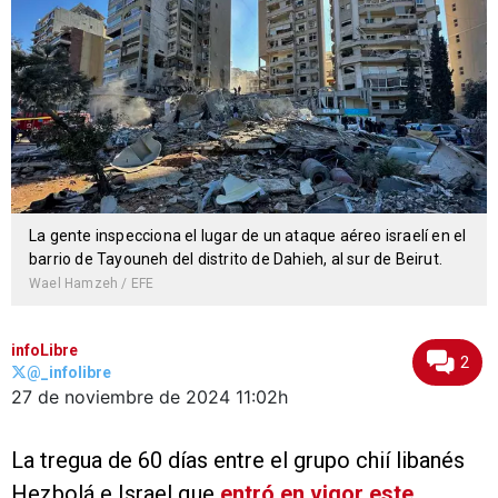
La gente inspecciona el lugar de un ataque aéreo israelí en el
barrio de Tayouneh del distrito de Dahieh, al sur de Beirut.
Wael Hamzeh / EFE
infoLibre
2
@_infolibre
27 de noviembre de 2024
11:02h
La tregua de 60 días entre el grupo chií libanés
Hezbolá e Israel que
entró en vigor este