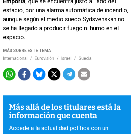
Emporia
, que se encuentra justo al lado del
estadio, por una alarma automática de incendio,
aunque según el medio sueco Sydsvenskan no
se ha llegado a producir fuego ni humo en el
espacio.
MÁS SOBRE ESTE TEMA
Internacional
/
Eurovisión
/
Israel
/
Suecia
Más allá de los titulares está la
información que cuenta
Accede a la actualidad política con un