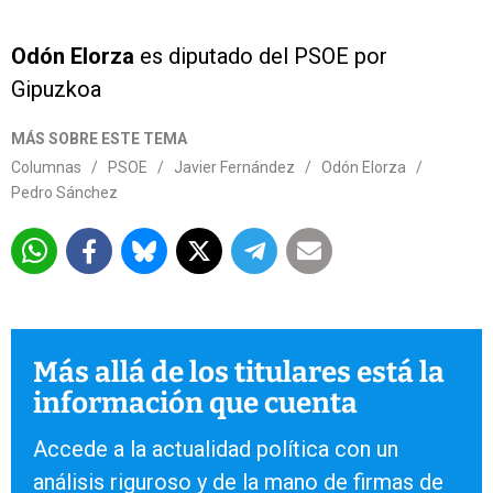
Odón Elorza
es diputado del PSOE por
Gipuzkoa
MÁS SOBRE ESTE TEMA
Columnas
/
PSOE
/
Javier Fernández
/
Odón Elorza
/
Pedro Sánchez
Más allá de los titulares está la
información que cuenta
Accede a la actualidad política con un
análisis riguroso y de la mano de firmas de