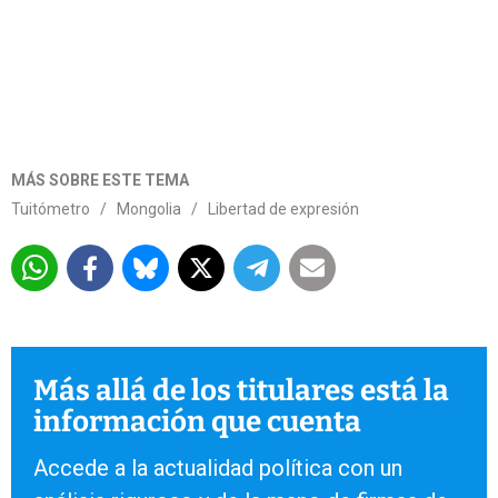
MÁS SOBRE ESTE TEMA
Tuitómetro
/
Mongolia
/
Libertad de expresión
Más allá de los titulares está la
información que cuenta
Accede a la actualidad política con un