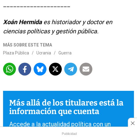
____________________
Xoán Hermida
es historiador y doctor en
ciencias políticas y gestión pública.
MÁS SOBRE ESTE TEMA
Plaza Pública
/
Ucrania
/
Guerra
Más allá de los titulares está la
información que cuenta
Accede a la actualidad política con un
análisis riguroso y de la mano de firmas de
Publicidad