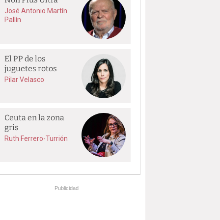
José Antonio Martín
Pallín
El PP de los
juguetes rotos
Pilar Velasco
Ceuta en la zona
gris
Ruth Ferrero-Turrión
Publicidad