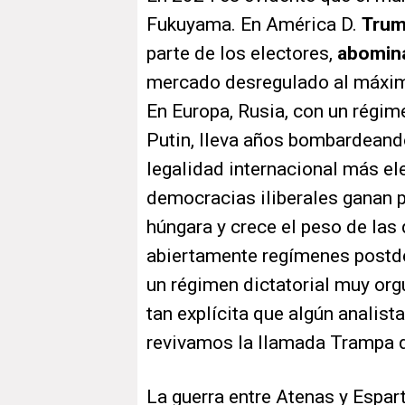
Fukuyama. En América D.
Trump
parte de los electores,
abomina
mercado desregulado al máximo
En Europa, Rusia, con un régime
Putin, lleva años bombardeando
legalidad internacional más el
democracias iliberales ganan pa
húngara y crece el peso de la
abiertamente regímenes postde
un régimen dictatorial muy org
tan explícita que algún analist
revivamos la llamada Trampa 
La guerra entre Atenas y Espart