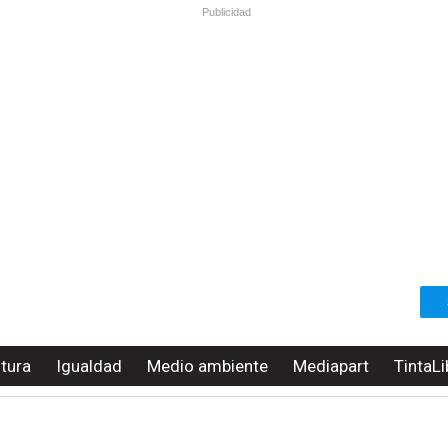
Publicidad
ltura
Igualdad
Medio ambiente
Mediapart
TintaLi