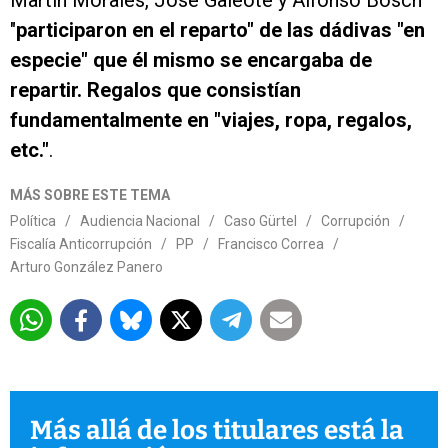
Martín Morales, José Galeote y Alfonso Bosch
"
participaron en el reparto" de las dádivas "en
especie" que él mismo se encargaba de
repartir. Regalos que consistían
fundamentalmente en "viajes, ropa, regalos,
etc."
.
MÁS SOBRE ESTE TEMA
Política
/
Audiencia Nacional
/
Caso Gürtel
/
Corrupción
/
Fiscalía Anticorrupción
/
PP
/
Francisco Correa
/
Arturo González Panero
Más allá de los titulares está la