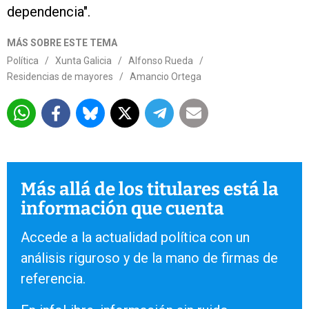
dependencia".
MÁS SOBRE ESTE TEMA
Política
/
Xunta Galicia
/
Alfonso Rueda
/
Residencias de mayores
/
Amancio Ortega
Más allá de los titulares está la
información que cuenta
Accede a la actualidad política con un
análisis riguroso y de la mano de firmas de
referencia.