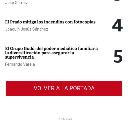
José Gómez
4
El Prado mitiga los incendios con fotocopias
Joaquín Jesús Sánchez
5
El Grupo Godó: del poder mediático familiar a
la diversificación para asegurar la
supervivencia
Fernando Varela
VOLVER A LA PORTADA
Publicidad