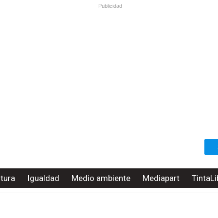
Publicidad
ltura
Igualdad
Medio ambiente
Mediapart
TintaLi