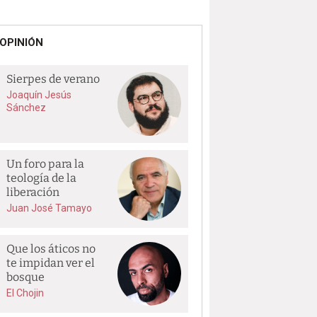
OPINIÓN
Sierpes de verano
Joaquín Jesús
Sánchez
Un foro para la
teología de la
liberación
Juan José Tamayo
Que los áticos no
te impidan ver el
bosque
El Chojin