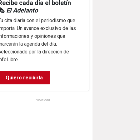
Recibe cada día el boletín
🗞️
El Adelanto
Tu cita diaria con el periodismo que
importa. Un avance exclusivo de las
informaciones y opiniones que
marcarán la agenda del día,
seleccionado por la dirección de
infoLibre.
Quiero recibirla
Publicidad