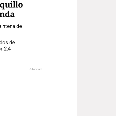
quillo
enda
eintena de
ados de
r 2,4
Publicidad