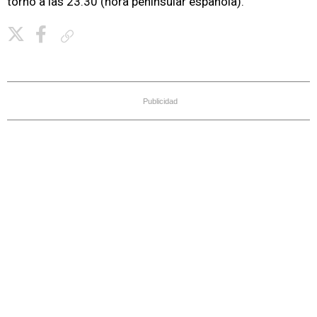
torno a las 23.30 (hora peninsular española).
Copiar enlace
Publicidad