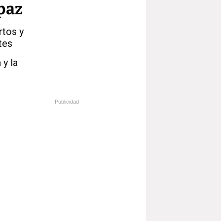
 paz
rtos y
tes
 y la
Publicidad