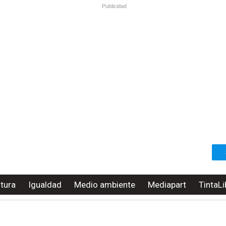
Publicidad
ltura
Igualdad
Medio ambiente
Mediapart
TintaLi