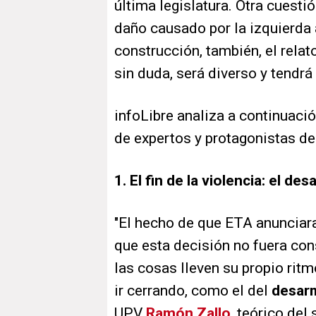
última legislatura. Otra cuesti
daño causado por la izquierda 
construcción, también, el relat
sin duda, será diverso y tendr
infoLibre analiza a continuaci
de expertos y protagonistas del
1. El fin de la violencia: el de
"El hecho de que ETA anunciara 
que esta decisión no fuera co
las cosas lleven su propio rit
ir cerrando, como el del
desar
UPV
Ramón Zallo
, teórico de