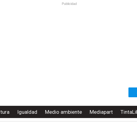
Publicidad
ltura
Igualdad
Medio ambiente
Mediapart
TintaLi