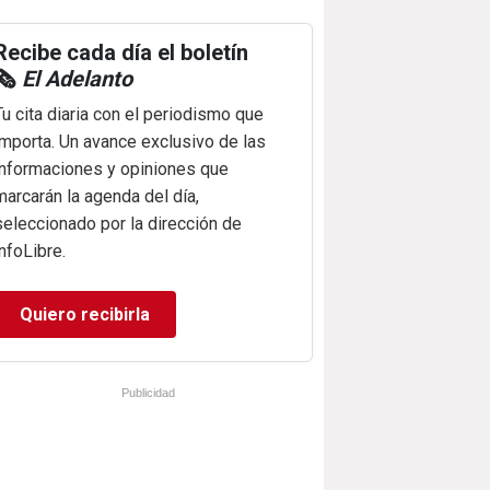
Recibe cada día el boletín
🗞️
El Adelanto
Tu cita diaria con el periodismo que
importa. Un avance exclusivo de las
informaciones y opiniones que
marcarán la agenda del día,
seleccionado por la dirección de
infoLibre.
Quiero recibirla
Publicidad