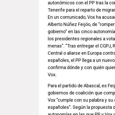
autonómicos con el PP tras la co
Tenerife para el reparto de mig
En un comunicado, Vox ha acusado 
Alberto Núñez Feijóo, de "romper
gobierno" en las cinco autonomías
los presidentes regionales a votar
menas". "Tras entregar el CGPJ, R
Central o aliarse en Europa contr
españoles, el PP llega a un nuev
confirma dónde y con quién quiere
Vox.
Para el partido de Abascal, es Fei
gobiernos de coalición que comp
Vox "cumple con su palabra y s
españoles". Según la propuesta de
autonomías en las que PP y Vox 