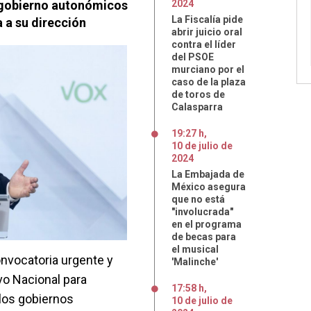
e gobierno autonómicos
2024
La Fiscalía pide
 a su dirección
abrir juicio oral
contra el líder
del PSOE
murciano por el
caso de la plaza
de toros de
Calasparra
19:27 h
,
10
de
julio
de
2024
La Embajada de
México asegura
que no está
"involucrada"
en el programa
de becas para
el musical
nvocatoria urgente y
'Malinche'
vo Nacional para
17:58 h
,
los gobiernos
10
de
julio
de