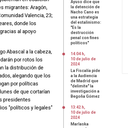
Ayuso dice que
es migrantes: Aragón,
la detención de
Nacho Cano es
 Comunidad Valencia, 23;
una estrategia
del estalinismo:
eares, donde los
"Es la
gracias al apoyo
destrucción
penal con fines
políticos"
go Abascal a la cabeza,
14:04 h
,
 darán por rotos los
10
de
julio
de
2024
 la distribución de
La Fiscalía pide
dos, alegando que los
a la Audiencia
de Madrid que
gan por políticas
"delimite" la
 lunes de que cortarían
investigación a
Begoña Gómez
os presidentes
os "políticos y legales"
13:42 h
,
10
de
julio
de
2024
Marlaska