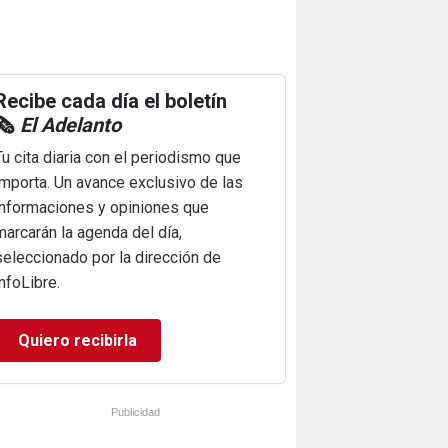
Recibe cada día el boletín
🗞️
El Adelanto
Tu cita diaria con el periodismo que
importa. Un avance exclusivo de las
informaciones y opiniones que
marcarán la agenda del día,
seleccionado por la dirección de
infoLibre.
Quiero recibirla
Publicidad