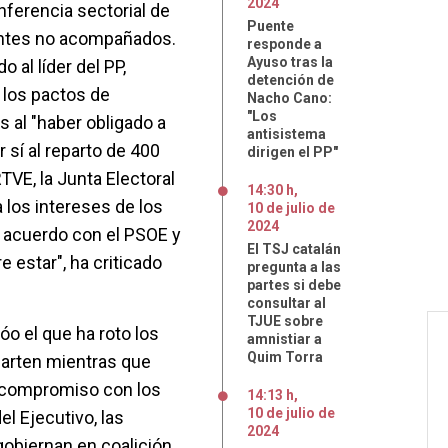
2024
nferencia sectorial de
Puente
rantes no acompañados.
responde a
Ayuso tras la
al líder del PP,
detención de
 los pactos de
Nacho Cano:
"Los
 al "haber obligado a
antisistema
 sí al reparto de 400
dirigen el PP"
TVE, la Junta Electoral
14:30 h
,
a los intereses de los
10
de
julio
de
2024
o acuerdo con el PSOE y
El TSJ catalán
 estar", ha criticado
pregunta a las
partes si debe
consultar al
TJUE sobre
jóo el que ha roto los
amnistiar a
Quim Torra
arten mientras que
u compromiso con los
14:13 h
,
10
de
julio
de
l Ejecutivo, las
2024
gobiernan en coalición