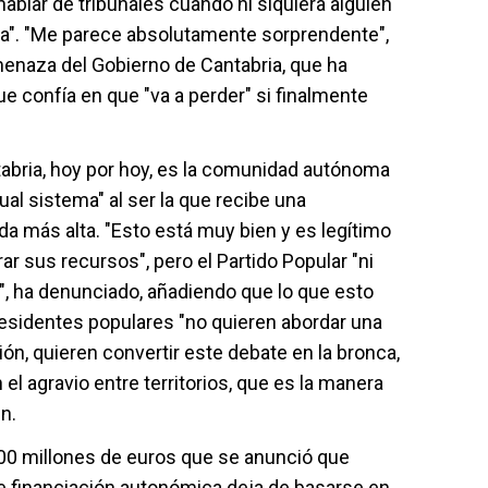
lar de tribunales cuando ni siquiera alguien
ma". "Me parece absolutamente sorprendente",
menaza del Gobierno de Cantabria, que ha
 confía en que "va a perder" si finalmente
bria, hoy por hoy, es la comunidad autónoma
ual sistema" al ser la que recibe una
da más alta. "Esto está muy bien y es legítimo
r sus recursos", pero el Partido Popular "ni
r", ha denunciado, añadiendo que lo que esto
esidentes populares "no quieren abordar una
ón, quieren convertir este debate en la bronca,
 el agravio entre territorios, que es la manera
n.
00 millones de euros que se anunció que
de financiación autonómica deja de basarse en