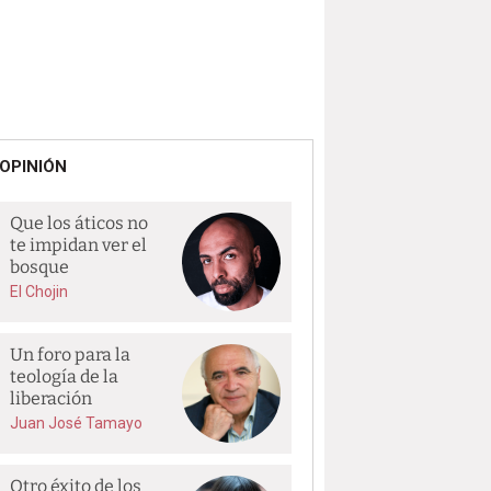
OPINIÓN
Que los áticos no
te impidan ver el
bosque
El Chojin
Un foro para la
teología de la
liberación
Juan José Tamayo
Otro éxito de los