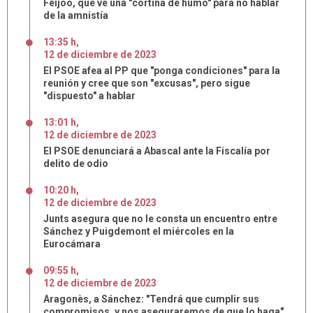
Feijóo, que ve una "cortina de humo" para no hablar
de la amnistía
13:35 h
,
12
de
diciembre
de
2023
El PSOE afea al PP que "ponga condiciones" para la
reunión y cree que son "excusas", pero sigue
"dispuesto" a hablar
13:01 h
,
12
de
diciembre
de
2023
El PSOE denunciará a Abascal ante la Fiscalía por
delito de odio
10:20 h
,
12
de
diciembre
de
2023
Junts asegura que no le consta un encuentro entre
Sánchez y Puigdemont el miércoles en la
Eurocámara
09:55 h
,
12
de
diciembre
de
2023
Aragonès, a Sánchez: "Tendrá que cumplir sus
compromisos, y nos aseguraremos de que lo haga"