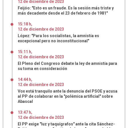
12
de
diciembre
de
2023
Feijóo: "Esto es un fraude. Es la sesión más triste y
más decadente desde el 23 de febrero de 1981"
15:18 h
,
12
de
diciembre
de
2023
López: "Para los socialistas, la amnistía es
excepcional pero no inconstitucional"
15:11 h
,
12
de
diciembre
de
2023
El Pleno del Congreso debate la ley de amnistía para
su toma en consideración
14:44 h
,
12
de
diciembre
de
2023
Vox está tranquilo ante la denuncia del PSOE y acusa
al PP de colaborar en la "polémica artificial" sobre
Abascal
13:47 h
,
12
de
diciembre
de
2023
El PP exige "luz y taquígrafos" ante la cita Sánchez-