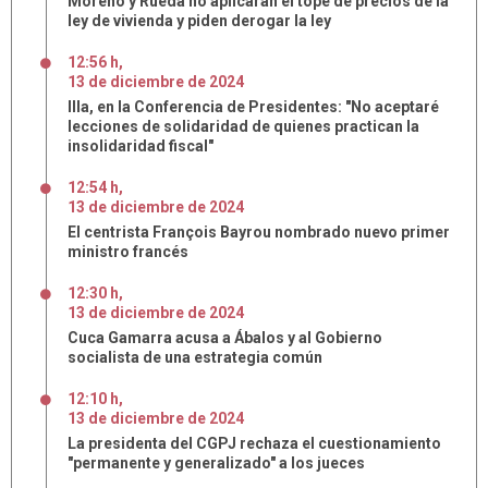
Moreno y Rueda no aplicarán el tope de precios de la
ley de vivienda y piden derogar la ley
12:56 h
,
13
de
diciembre
de
2024
Illa, en la Conferencia de Presidentes: "No aceptaré
lecciones de solidaridad de quienes practican la
insolidaridad fiscal"
12:54 h
,
13
de
diciembre
de
2024
El centrista François Bayrou nombrado nuevo primer
ministro francés
12:30 h
,
13
de
diciembre
de
2024
Cuca Gamarra acusa a Ábalos y al Gobierno
socialista de una estrategia común
12:10 h
,
13
de
diciembre
de
2024
La presidenta del CGPJ rechaza el cuestionamiento
"permanente y generalizado" a los jueces