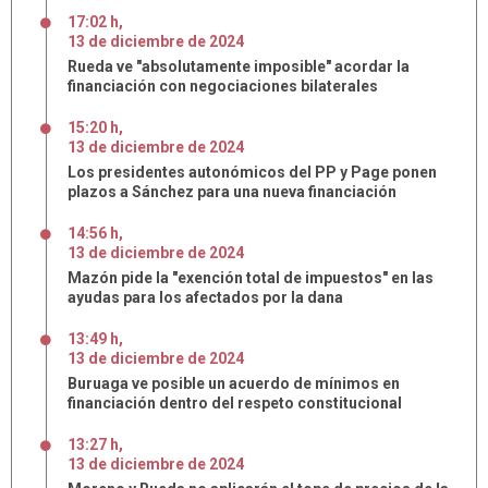
17:02 h
,
13
de
diciembre
de
2024
Rueda ve "absolutamente imposible" acordar la
financiación con negociaciones bilaterales
15:20 h
,
13
de
diciembre
de
2024
Los presidentes autonómicos del PP y Page ponen
plazos a Sánchez para una nueva financiación
14:56 h
,
13
de
diciembre
de
2024
Mazón pide la "exención total de impuestos" en las
ayudas para los afectados por la dana
13:49 h
,
13
de
diciembre
de
2024
Buruaga ve posible un acuerdo de mínimos en
financiación dentro del respeto constitucional
13:27 h
,
13
de
diciembre
de
2024