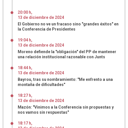
20:00 h
,
13
de
diciembre
de
2024
El Gobierno no ve un fracaso sino "grandes éxitos" en
la Conferencia de Presidentes
19:04 h
,
13
de
diciembre
de
2024
Moreno defiende la "obligación" del PP de mantener
una relación institucional razonable con Junts
18:44 h
,
13
de
diciembre
de
2024
Bayrou, tras su nombramiento: "Me enfrento a una
montaña de dificultades"
18:27 h
,
13
de
diciembre
de
2024
Mazón: "Vinimos a la Conferencia sin propuestas y
nos vamos sin respuestas"
18:17 h
,