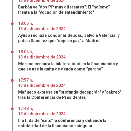
13
de
diciembre
de
2024
Barbón ve "dos PP muy diferentes": El "noísmo"
frente a la "vocación de entendimiento"
18:06 h
,
13
de
diciembre
de
2024
Ayuso rechaza condonar deudas, salvo a Valencia, y
pide a Sánchez que "deje en paz" a Madrid
18:04 h
,
13
de
diciembre
de
2024
Moreno censura la bilateralidad en la financiación y
que se use la quita de deuda como "parche"
17:57 h
,
13
de
diciembre
de
2024
Mañueco expresa su "profunda decepción" y "cabreo"
tras la Conferencia de Presidentes
17:48 h
,
13
de
diciembre
de
2024
Illa tilda de "éxito" la conferencia y defiende la
solidaridad de la financiación singular