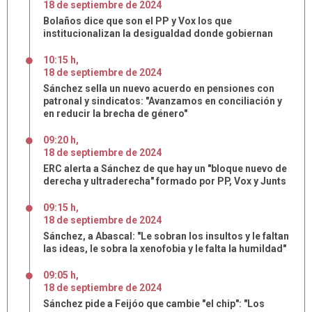
18
de
septiembre
de
2024
Bolaños dice que son el PP y Vox los que
institucionalizan la desigualdad donde gobiernan
10:15 h
,
18
de
septiembre
de
2024
Sánchez sella un nuevo acuerdo en pensiones con
patronal y sindicatos: "Avanzamos en conciliación y
en reducir la brecha de género"
09:20 h
,
18
de
septiembre
de
2024
ERC alerta a Sánchez de que hay un "bloque nuevo de
derecha y ultraderecha" formado por PP, Vox y Junts
09:15 h
,
18
de
septiembre
de
2024
Sánchez, a Abascal: "Le sobran los insultos y le faltan
las ideas, le sobra la xenofobia y le falta la humildad"
09:05 h
,
18
de
septiembre
de
2024
Sánchez pide a Feijóo que cambie "el chip": "Los