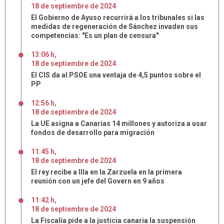
18
de
septiembre
de
2024
El Gobierno de Ayuso recurrirá a los tribunales si las
medidas de regeneración de Sánchez invaden sus
competencias: "Es un plan de censura"
13:06 h
,
18
de
septiembre
de
2024
El CIS da al PSOE una ventaja de 4,5 puntos sobre el
PP
12:56 h
,
18
de
septiembre
de
2024
La UE asigna a Canarias 14 millones y autoriza a usar
fondos de desarrollo para migración
11:45 h
,
18
de
septiembre
de
2024
El rey recibe a Illa en la Zarzuela en la primera
reunión con un jefe del Govern en 9 años
11:42 h
,
18
de
septiembre
de
2024
La Fiscalía pide a la justicia canaria la suspensión