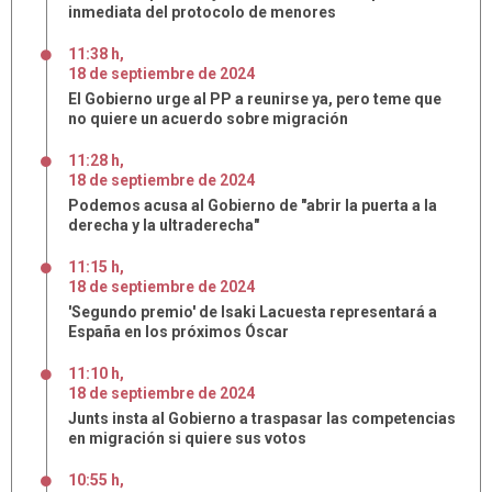
inmediata del protocolo de menores
11:38 h
,
18
de
septiembre
de
2024
El Gobierno urge al PP a reunirse ya, pero teme que
no quiere un acuerdo sobre migración
11:28 h
,
18
de
septiembre
de
2024
Podemos acusa al Gobierno de "abrir la puerta a la
derecha y la ultraderecha"
11:15 h
,
18
de
septiembre
de
2024
'Segundo premio' de Isaki Lacuesta representará a
España en los próximos Óscar
11:10 h
,
18
de
septiembre
de
2024
Junts insta al Gobierno a traspasar las competencias
en migración si quiere sus votos
10:55 h
,