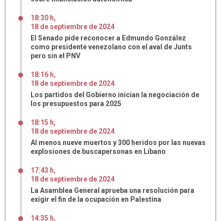
18:30 h
,
18
de
septiembre
de
2024
El Senado pide reconocer a Edmundo González
como presidente venezolano con el aval de Junts
pero sin el PNV
18:16 h
,
18
de
septiembre
de
2024
Los partidos del Gobierno inician la negociación de
los presupuestos para 2025
18:15 h
,
18
de
septiembre
de
2024
Al menos nueve muertos y 300 heridos por las nuevas
explosiones de buscapersonas en Líbano
17:43 h
,
18
de
septiembre
de
2024
La Asamblea General aprueba una resolución para
exigir el fin de la ocupación en Palestina
14:35 h
,