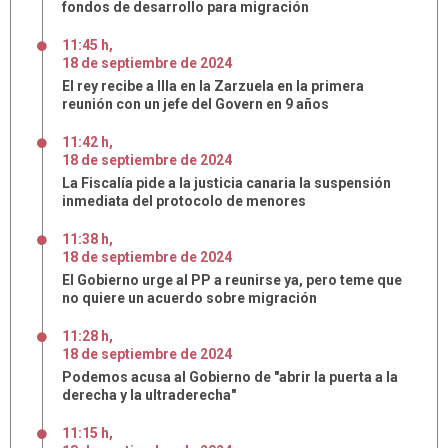
fondos de desarrollo para migración
11:45 h
,
18
de
septiembre
de
2024
El rey recibe a Illa en la Zarzuela en la primera
reunión con un jefe del Govern en 9 años
11:42 h
,
18
de
septiembre
de
2024
La Fiscalía pide a la justicia canaria la suspensión
inmediata del protocolo de menores
11:38 h
,
18
de
septiembre
de
2024
El Gobierno urge al PP a reunirse ya, pero teme que
no quiere un acuerdo sobre migración
11:28 h
,
18
de
septiembre
de
2024
Podemos acusa al Gobierno de "abrir la puerta a la
derecha y la ultraderecha"
11:15 h
,