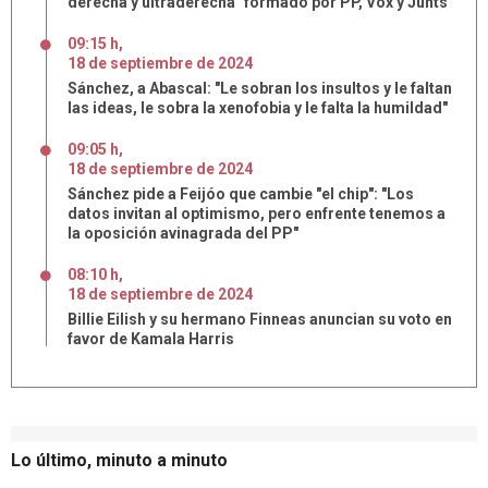
derecha y ultraderecha" formado por PP, Vox y Junts
09:15 h
,
18
de
septiembre
de
2024
Sánchez, a Abascal: "Le sobran los insultos y le faltan
las ideas, le sobra la xenofobia y le falta la humildad"
09:05 h
,
18
de
septiembre
de
2024
Sánchez pide a Feijóo que cambie "el chip": "Los
datos invitan al optimismo, pero enfrente tenemos a
la oposición avinagrada del PP"
08:10 h
,
18
de
septiembre
de
2024
Billie Eilish y su hermano Finneas anuncian su voto en
favor de Kamala Harris
Lo último, minuto a minuto