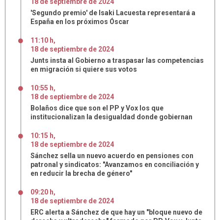
18
de
septiembre
de
2024
'Segundo premio' de Isaki Lacuesta representará a
España en los próximos Óscar
11:10 h
,
18
de
septiembre
de
2024
Junts insta al Gobierno a traspasar las competencias
en migración si quiere sus votos
10:55 h
,
18
de
septiembre
de
2024
Bolaños dice que son el PP y Vox los que
institucionalizan la desigualdad donde gobiernan
10:15 h
,
18
de
septiembre
de
2024
Sánchez sella un nuevo acuerdo en pensiones con
patronal y sindicatos: "Avanzamos en conciliación y
en reducir la brecha de género"
09:20 h
,
18
de
septiembre
de
2024
ERC alerta a Sánchez de que hay un "bloque nuevo de