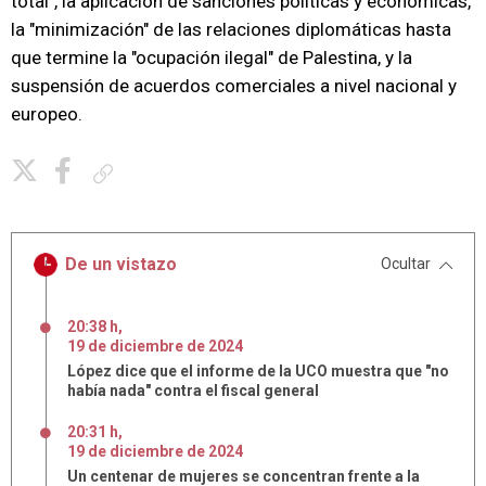
total", la aplicación de sanciones políticas y económicas,
la "minimización" de las relaciones diplomáticas hasta
que termine la "ocupación ilegal" de Palestina, y la
suspensión de acuerdos comerciales a nivel nacional y
europeo.
Copiar enlace
De un vistazo
Ocultar
20:38 h
,
19
de
diciembre
de
2024
López dice que el informe de la UCO muestra que "no
había nada" contra el fiscal general
20:31 h
,
19
de
diciembre
de
2024
Un centenar de mujeres se concentran frente a la