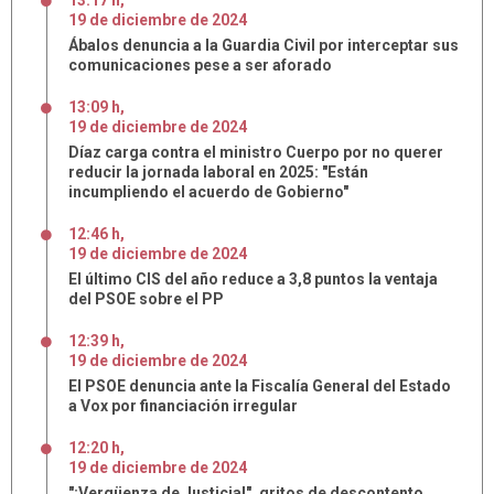
13:17 h
,
19
de
diciembre
de
2024
Ábalos denuncia a la Guardia Civil por interceptar sus
comunicaciones pese a ser aforado
13:09 h
,
19
de
diciembre
de
2024
Díaz carga contra el ministro Cuerpo por no querer
reducir la jornada laboral en 2025: "Están
incumpliendo el acuerdo de Gobierno"
12:46 h
,
19
de
diciembre
de
2024
El último CIS del año reduce a 3,8 puntos la ventaja
del PSOE sobre el PP
12:39 h
,
19
de
diciembre
de
2024
El PSOE denuncia ante la Fiscalía General del Estado
a Vox por financiación irregular
12:20 h
,
19
de
diciembre
de
2024
"¡Vergüenza de Justicia!", gritos de descontento