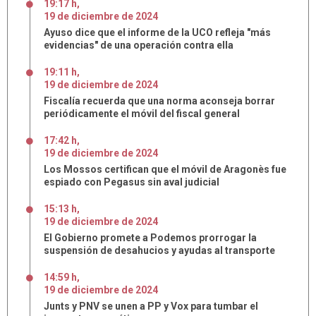
19:17 h
,
19
de
diciembre
de
2024
Ayuso dice que el informe de la UCO refleja "más
evidencias" de una operación contra ella
19:11 h
,
19
de
diciembre
de
2024
Fiscalía recuerda que una norma aconseja borrar
periódicamente el móvil del fiscal general
17:42 h
,
19
de
diciembre
de
2024
Los Mossos certifican que el móvil de Aragonès fue
espiado con Pegasus sin aval judicial
15:13 h
,
19
de
diciembre
de
2024
El Gobierno promete a Podemos prorrogar la
suspensión de desahucios y ayudas al transporte
14:59 h
,
19
de
diciembre
de
2024
Junts y PNV se unen a PP y Vox para tumbar el