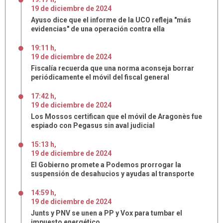
19
de
diciembre
de
2024
Ayuso dice que el informe de la UCO refleja "más
evidencias" de una operación contra ella
19:11 h
,
19
de
diciembre
de
2024
Fiscalía recuerda que una norma aconseja borrar
periódicamente el móvil del fiscal general
17:42 h
,
19
de
diciembre
de
2024
Los Mossos certifican que el móvil de Aragonès fue
espiado con Pegasus sin aval judicial
15:13 h
,
19
de
diciembre
de
2024
El Gobierno promete a Podemos prorrogar la
suspensión de desahucios y ayudas al transporte
14:59 h
,
19
de
diciembre
de
2024
Junts y PNV se unen a PP y Vox para tumbar el
impuesto energético