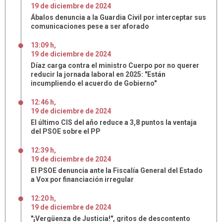
19
de
diciembre
de
2024
Ábalos denuncia a la Guardia Civil por interceptar sus
comunicaciones pese a ser aforado
13:09 h
,
19
de
diciembre
de
2024
Díaz carga contra el ministro Cuerpo por no querer
reducir la jornada laboral en 2025: "Están
incumpliendo el acuerdo de Gobierno"
12:46 h
,
19
de
diciembre
de
2024
El último CIS del año reduce a 3,8 puntos la ventaja
del PSOE sobre el PP
12:39 h
,
19
de
diciembre
de
2024
El PSOE denuncia ante la Fiscalía General del Estado
a Vox por financiación irregular
12:20 h
,
19
de
diciembre
de
2024
"¡Vergüenza de Justicia!", gritos de descontento