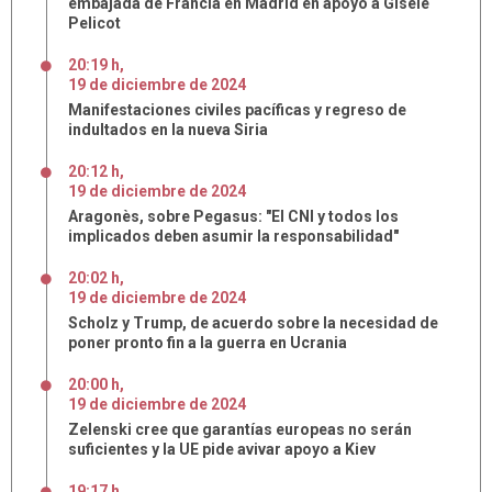
embajada de Francia en Madrid en apoyo a Gisèle
Pelicot
20:19 h
,
19
de
diciembre
de
2024
Manifestaciones civiles pacíficas y regreso de
indultados en la nueva Siria
20:12 h
,
19
de
diciembre
de
2024
Aragonès, sobre Pegasus: "El CNI y todos los
implicados deben asumir la responsabilidad"
20:02 h
,
19
de
diciembre
de
2024
Scholz y Trump, de acuerdo sobre la necesidad de
poner pronto fin a la guerra en Ucrania
20:00 h
,
19
de
diciembre
de
2024
Zelenski cree que garantías europeas no serán
suficientes y la UE pide avivar apoyo a Kiev
19:17 h
,