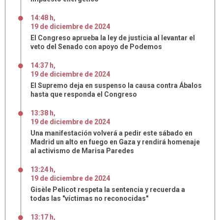
14:48 h
,
19
de
diciembre
de
2024
El Congreso aprueba la ley de justicia al levantar el
veto del Senado con apoyo de Podemos
14:37 h
,
19
de
diciembre
de
2024
El Supremo deja en suspenso la causa contra Ábalos
hasta que responda el Congreso
13:38 h
,
19
de
diciembre
de
2024
Una manifestación volverá a pedir este sábado en
Madrid un alto en fuego en Gaza y rendirá homenaje
al activismo de Marisa Paredes
13:24 h
,
19
de
diciembre
de
2024
Gisèle Pelicot respeta la sentencia y recuerda a
todas las "víctimas no reconocidas"
13:17 h
,