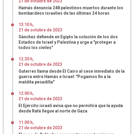
21
de
octubre
de
2023
Hamás denuncia 248 palestinos muertos durante los
bombardeos israelíes de las últimas 24 horas
13:10 h
,
21
de
octubre
de
2023
Sánchez defiende en Egipto la solución de los dos
Estados de Israel y Palestina y urge a "proteger a
todos los civiles"
12:30 h
,
21
de
octubre
de
2023
Guterres llama desde El Cairo al cese inmediato de la
guerra entre Hamás e Israel: "Pogamos fin a la
maldita pesadilla"
12:00 h
,
21
de
octubre
de
2023
El Ejército israelí avisa que no permitirá que la ayuda
desde Rafá llegue al norte de Gaza
11:00 h
,
21
de
octubre
de
2023