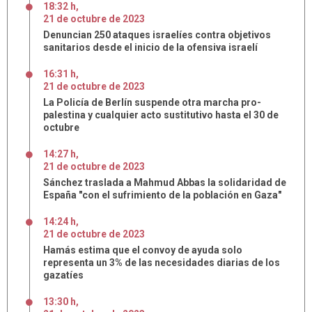
18:32 h
,
21
de
octubre
de
2023
Denuncian 250 ataques israelíes contra objetivos
sanitarios desde el inicio de la ofensiva israelí
16:31 h
,
21
de
octubre
de
2023
La Policía de Berlín suspende otra marcha pro-
palestina y cualquier acto sustitutivo hasta el 30 de
octubre
14:27 h
,
21
de
octubre
de
2023
Sánchez traslada a Mahmud Abbas la solidaridad de
España "con el sufrimiento de la población en Gaza"
14:24 h
,
21
de
octubre
de
2023
Hamás estima que el convoy de ayuda solo
representa un 3% de las necesidades diarias de los
gazatíes
13:30 h
,