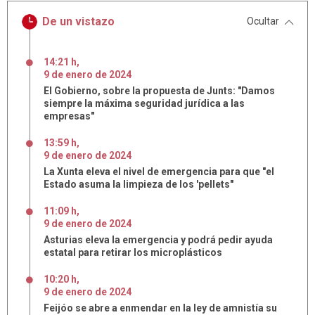
De un vistazo
Ocultar
14:21 h
,
9
de
enero
de
2024
El Gobierno, sobre la propuesta de Junts: "Damos
siempre la máxima seguridad jurídica a las
empresas"
13:59 h
,
9
de
enero
de
2024
La Xunta eleva el nivel de emergencia para que "el
Estado asuma la limpieza de los 'pellets"
11:09 h
,
9
de
enero
de
2024
Asturias eleva la emergencia y podrá pedir ayuda
estatal para retirar los microplásticos
10:20 h
,
9
de
enero
de
2024
Feijóo se abre a enmendar en la ley de amnistía su