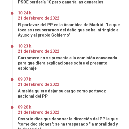
PSOE perdería 10 pero ganaría las generales
10:24 h
,
21
de
febrero
de
2022
El portavoz del PP en la Asamblea de Madrid: "Lo que
toca es recuperarnos del daño que se ha infringido a
Ayuso y al propio Gobierno"
10:23 h
,
21
de
febrero
de
2022
Carromero no se presenta a la comisión convocada
para que diera explicaciones sobre el presunto
espionaje
09:37 h
,
21
de
febrero
de
2022
Almeida quiere dejar su cargo como portavoz
nacional del PP
09:28 h
,
21
de
febrero
de
2022
Ossorio dice que debe ser la dirección del PP la que
"tome decisiones": se ha traspasado "la moralidad y