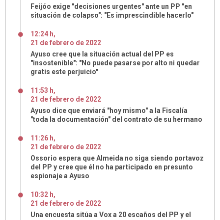
Feijóo exige "decisiones urgentes" ante un PP "en
situación de colapso": "Es imprescindible hacerlo"
12:24 h
,
21
de
febrero
de
2022
Ayuso cree que la situación actual del PP es
"insostenible": "No puede pasarse por alto ni quedar
gratis este perjuicio"
11:53 h
,
21
de
febrero
de
2022
Ayuso dice que enviará "hoy mismo" a la Fiscalía
"toda la documentación" del contrato de su hermano
11:26 h
,
21
de
febrero
de
2022
Ossorio espera que Almeida no siga siendo portavoz
del PP y cree que él no ha participado en presunto
espionaje a Ayuso
10:32 h
,
21
de
febrero
de
2022
Una encuesta sitúa a Vox a 20 escaños del PP y el