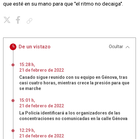
que esté en su mano para que "el ritmo no decaiga".
Copiar enlace
De un vistazo
Ocultar
15:28 h
,
21
de
febrero
de
2022
Casado sigue reunido con su equipo en Génova, tras
casi cuatro horas, mientras crece la presión para que
se marche
15:01 h
,
21
de
febrero
de
2022
La Policía identificará a los organizadores de las
concentraciones no comunicadas en la calle Génova
12:29 h
,
21
de
febrero
de
2022