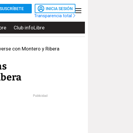
SUSCRÍBETE
INICIA SESIÓN
Transparencia total
bre
Club infoLibre
 verse con Montero y Ribera
as
ibera
Publicidad