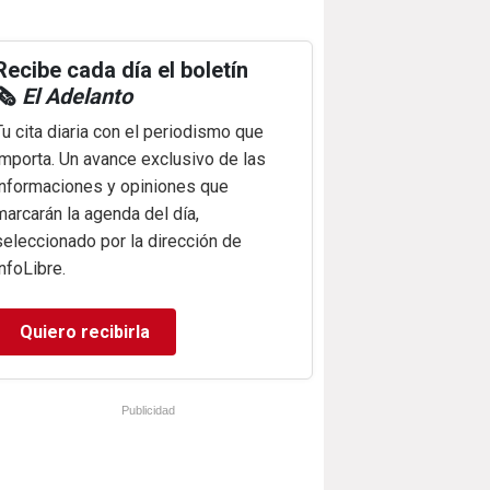
Recibe cada día el boletín
🗞️
El Adelanto
Tu cita diaria con el periodismo que
importa. Un avance exclusivo de las
informaciones y opiniones que
marcarán la agenda del día,
seleccionado por la dirección de
infoLibre.
Quiero recibirla
Publicidad