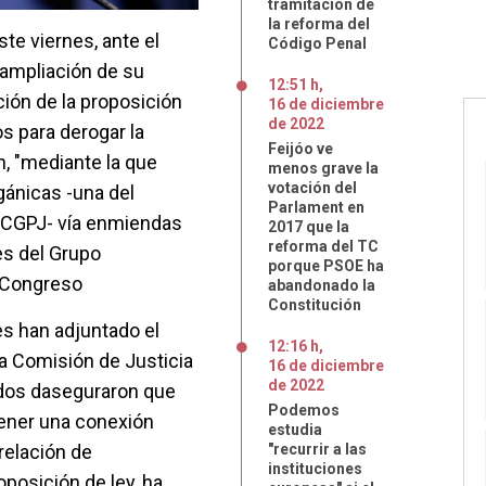
tramitación de
la reforma del
ste viernes, ante el
Código Penal
 ampliación de su
12:51 h
,
ción de la proposición
16
de
diciembre
de
2022
s para derogar la
Feijóo ve
n, "mediante la que
menos grave la
votación del
gánicas -una del
Parlament en
el CGPJ- vía enmiendas
2017 que la
reforma del TC
es del Grupo
porque PSOE ha
l Congreso
abandonado la
Constitución
es han adjuntado el
12:16 h
,
la Comisión de Justicia
16
de
diciembre
de
2022
ados daseguraron que
Podemos
ener una conexión
estudia
relación de
"recurrir a las
instituciones
posición de ley, ha