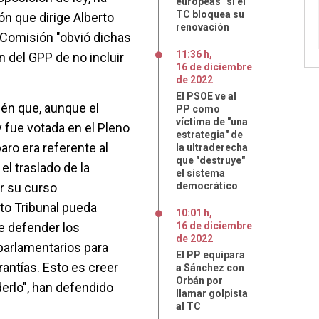
europeas" si el
TC bloquea su
ón que dirige Alberto
renovación
a Comisión "obvió dichas
11:36 h
,
n del GPP de no incluir
16
de
diciembre
de
2022
El PSOE ve al
én que, aunque el
PP como
víctima de "una
 fue votada en el Pleno
estrategia" de
aro era referente al
la ultraderecha
que "destruye"
el traslado de la
el sistema
ir su curso
democrático
lto Tribunal pueda
10:01 h
,
de defender los
16
de
diciembre
de
2022
arlamentarios para
El PP equipara
antías. Esto es creer
a Sánchez con
Orbán por
erlo", han defendido
llamar golpista
al TC