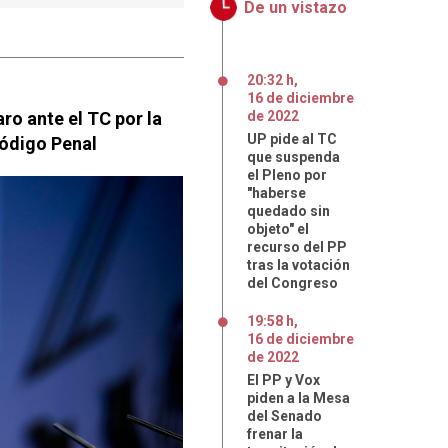
De un vistazo
20:32 h
,
16
de
diciembre
ro ante el TC por la
de
2022
UP pide al TC
Código Penal
que suspenda
el Pleno por
"haberse
quedado sin
objeto" el
recurso del PP
tras la votación
del Congreso
19:58 h
,
16
de
diciembre
de
2022
El PP y Vox
piden a la Mesa
del Senado
frenar la