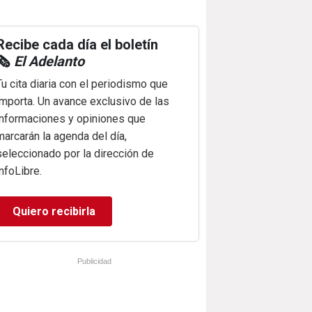
Recibe cada día el boletín
🗞️
El Adelanto
Tu cita diaria con el periodismo que
importa. Un avance exclusivo de las
informaciones y opiniones que
marcarán la agenda del día,
seleccionado por la dirección de
infoLibre.
Quiero recibirla
Publicidad