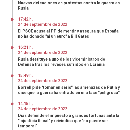
Nuevas detenciones en protestas contra la guerra en
Rusia
17:42 h
,
24
de
septiembre
de
2022
El PSOE acusa al PP de mentir y asegura que España
no ha donado "ni un euro" a Bill Gates
16:21 h
,
24
de
septiembre
de
2022
Rusia destituye a uno de los viceministros de
Defensa tras los reveses sufridos en Ucrania
15:49 h
,
24
de
septiembre
de
2022
Borrell pide "tomar en serio" las amenazas de Putin y
dice que la guerra ha entrado en una fase "peligrosa"
14:15 h
,
24
de
septiembre
de
2022
Díaz defiende el impuesto a grandes fortunas ante la
"injusticia fiscal" y reivindica que "no puede ser
temporal"