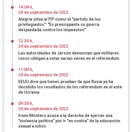
14:04 h
,
24
de
septiembre
de
2022
Alegría sitúa al PP como el "partido de los
privilegiados": "Es preocupante su guerra
despiadada contra los impuestos"
12:30 h
,
24
de
septiembre
de
2022
Las autoridades de Jersón denuncian que militares
rusos obligan a votar varias veces en el referéndum
11:00 h
,
24
de
septiembre
de
2022
EEUU dice que tienes pruebas de que Rusia ya ha
decidido los resultados de los referéndum en el este
de Ucrania
09:30 h
,
24
de
septiembre
de
2022
Irene Montero acusa a la derecha de ejercer una
"violencia política" por ir "en contra" de la educación
sexual a niños