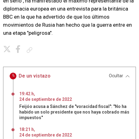
en serio", ha manifestado el máximo representante de la
diplomacia europea en una entrevista para la británica
BBC en la que ha advertido de que los últimos
movimientos de Rusia han hecho que la guerra entre en
una etapa "peligrosa".
Copiar enlace
De un vistazo
Ocultar
19:42 h
,
24
de
septiembre
de
2022
Feijóo acusa a Sánchez de "voracidad fiscal": "No ha
habido un solo presidente que nos haya cobrado más
impuestos"
18:21 h
,
24
de
septiembre
de
2022