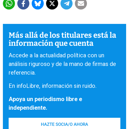
Más allá de los titulares está la
información que cuenta
Accede a la actualidad política con un
análisis riguroso y de la mano de firmas de
referencia.
En infoLibre, información sin ruido.
Apoya un periodismo libre e
independiente.
HAZTE SOCIA/O AHORA