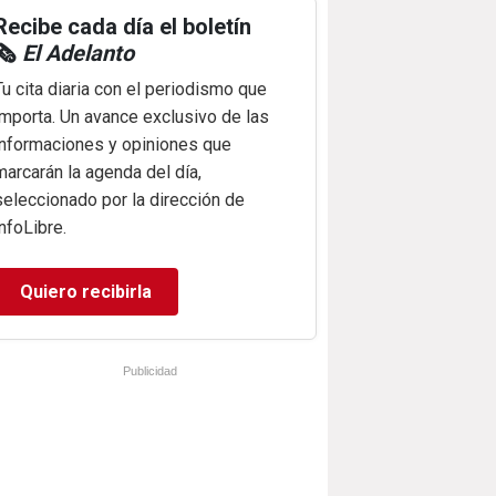
Recibe cada día el boletín
🗞️
El Adelanto
Tu cita diaria con el periodismo que
importa. Un avance exclusivo de las
informaciones y opiniones que
marcarán la agenda del día,
seleccionado por la dirección de
infoLibre.
Quiero recibirla
Publicidad