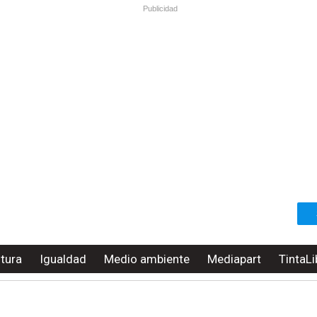
Publicidad
ltura
Igualdad
Medio ambiente
Mediapart
TintaLi