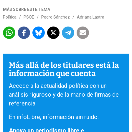
MÁS SOBRE ESTE TEMA
Política
/
PSOE
/
Pedro Sánchez
/
Adriana Lastra
Más allá de los titulares está la
información que cuenta
Accede a la actualidad política con un
análisis riguroso y de la mano de firmas de
referencia.
En infoLibre, información sin ruido.
Apoya un periodismo libre e