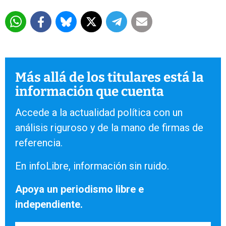
Más allá de los titulares está la
información que cuenta
Accede a la actualidad política con un
análisis riguroso y de la mano de firmas de
referencia.
En infoLibre, información sin ruido.
Apoya un periodismo libre e
independiente.