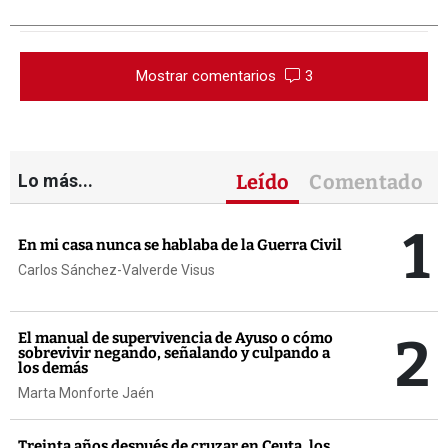
Mostrar comentarios
3
Lo más...
Leído
Comentado
1
En mi casa nunca se hablaba de la Guerra Civil
Carlos Sánchez-Valverde Visus
2
El manual de supervivencia de Ayuso o cómo
sobrevivir negando, señalando y culpando a
los demás
Marta Monforte Jaén
Treinta años después de cruzar en Ceuta, los