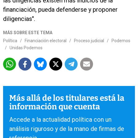
las diligencias existen más indicios de la
financiación, pueda defenderse y proponer
diligencias".
MÁS SOBRE ESTE TEMA
Política
/
Financiación electoral
/
Proceso judicial
/
Podemos
/
Unidas Podemos
Más allá de los titulares está la
información que cuenta
Accede a la actualidad política con un
análisis riguroso y de la mano de firmas de