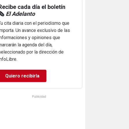
Recibe cada día el boletín
🗞️
El Adelanto
Tu cita diaria con el periodismo que
importa. Un avance exclusivo de las
informaciones y opiniones que
marcarán la agenda del día,
seleccionado por la dirección de
infoLibre.
Quiero recibirla
Publicidad