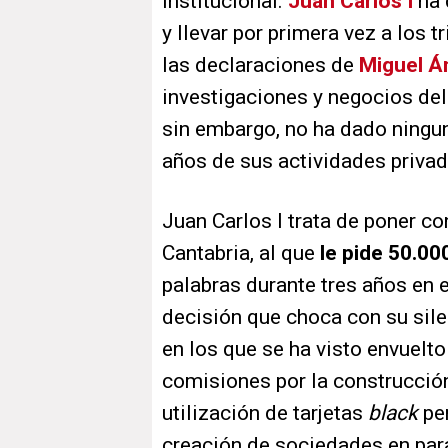
institucional.
Juan Carlos I
ha 
y llevar por primera vez a los t
las declaraciones de
Miguel Án
investigaciones y negocios del 
sin embargo, no ha dado ningun
años de sus actividades privad
Juan Carlos I trata de poner co
Cantabria, al que
le pide 50.00
palabras durante tres años en 
decisión que choca con su sile
en los que se ha visto envuelto
comisiones por la construcción
utilización de tarjetas
black
pe
creación de sociedades en para