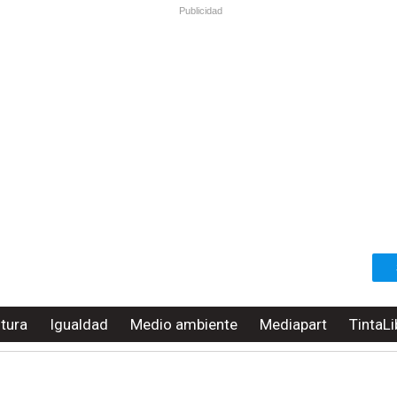
Publicidad
ltura
Igualdad
Medio ambiente
Mediapart
TintaLi