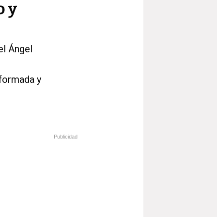
o y
el Ángel
nformada y
Publicidad