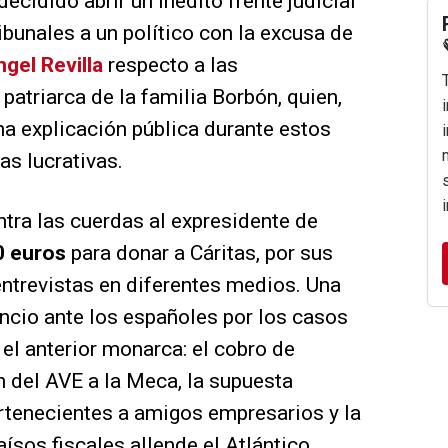
decidido abrir un inédito frente judicial
ribunales a un político con la excusa de
gel Revilla
respecto a las
patriarca de la familia Borbón, quien,
a explicación pública durante estos
as lucrativas.
ntra las cuerdas al expresidente de
0 euros
para donar a Cáritas, por sus
entrevistas en diferentes medios. Una
ncio ante los españoles por los casos
 el anterior monarca: el cobro de
 del AVE a la Meca, la supuesta
rtenecientes a amigos empresarios y la
ísos fiscales allende el Atlántico.