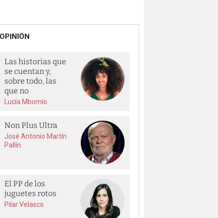
OPINIÓN
Las historias que
se cuentan y,
sobre todo, las
que no
Lucía Mbomío
Non Plus Ultra
José Antonio Martín
Pallín
El PP de los
juguetes rotos
Pilar Velasco