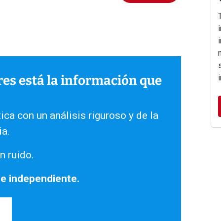
ares está la información que
ica con un análisis riguroso y de la
ia.
n ruido.
 e independiente.