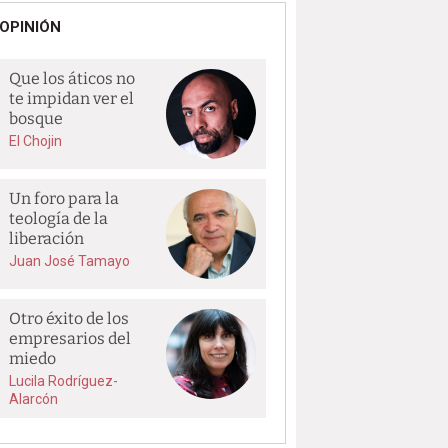
OPINIÓN
Que los áticos no
te impidan ver el
bosque
El Chojin
Un foro para la
teología de la
liberación
Juan José Tamayo
Otro éxito de los
empresarios del
miedo
Lucila Rodríguez-
Alarcón