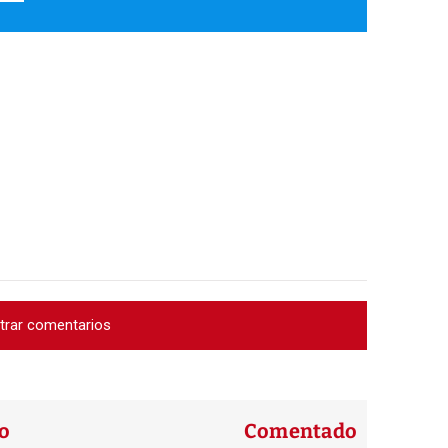
trar comentarios
o
Comentado