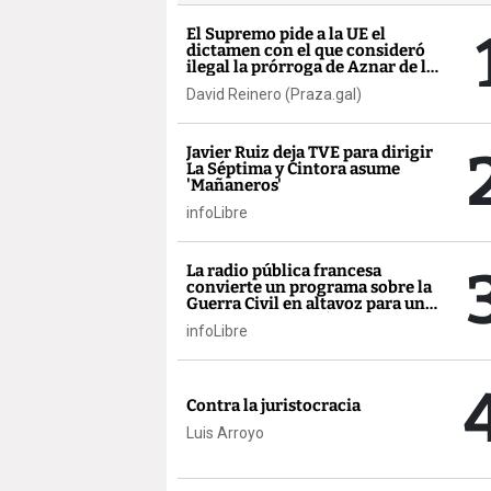
El Supremo pide a la UE el
dictamen con el que consideró
ilegal la prórroga de Aznar de la
AP-9
David Reinero (Praza.gal)
Javier Ruiz deja TVE para dirigir
La Séptima y Cintora asume
'Mañaneros'
infoLibre
La radio pública francesa
convierte un programa sobre la
Guerra Civil en altavoz para un
activista contra Sánchez
infoLibre
Contra la juristocracia
Luis Arroyo