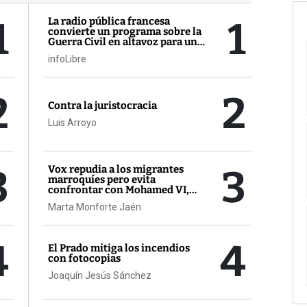
1
1
La radio pública francesa
convierte un programa sobre la
Guerra Civil en altavoz para un
activista contra Sánchez
infoLibre
2
2
Contra la juristocracia
Luis Arroyo
3
3
Vox repudia a los migrantes
marroquíes pero evita
confrontar con Mohamed VI,
aliado de Estados Unidos
Marta Monforte Jaén
4
4
El Prado mitiga los incendios
con fotocopias
Joaquín Jesús Sánchez