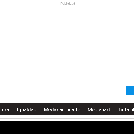
Publicidad
ltura
Igualdad
Medio ambiente
Mediapart
TintaLi