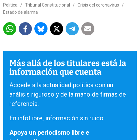
Política
/
Tribunal Constitucional
/
Crisis del coronavirus
/
Estado de alarma
Más allá de los titulares está la
información que cuenta
Accede a la actualidad política con un
análisis riguroso y de la mano de firmas de
referencia.
En infoLibre, información sin ruido.
Apoya un periodismo libre e