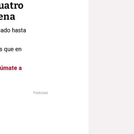
cuatro
dena
sado hasta
s que en
Súmate a
Publicidad