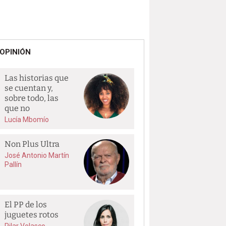
OPINIÓN
Las historias que
se cuentan y,
sobre todo, las
que no
Lucía Mbomío
Non Plus Ultra
José Antonio Martín
Pallín
El PP de los
juguetes rotos