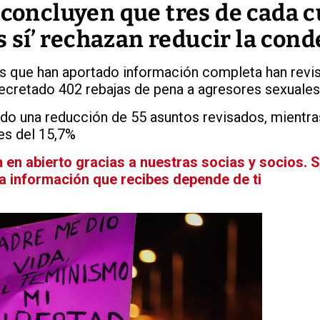
 concluyen que tres de cada 
es sí’ rechazan reducir la con
s que han aportado información completa han revi
ecretado 402 rebajas de pena a agresores sexuales
ido una reducción de 55 asuntos revisados, mientra
es del 15,7%
en abierto gracias a nuestras socias y socios. 
La información que recibes depende de ti