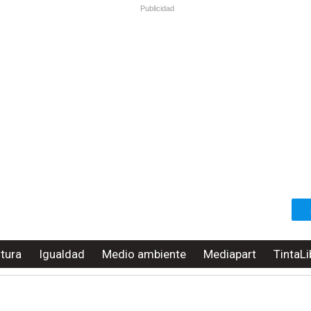
Publicidad
ltura
Igualdad
Medio ambiente
Mediapart
TintaLi