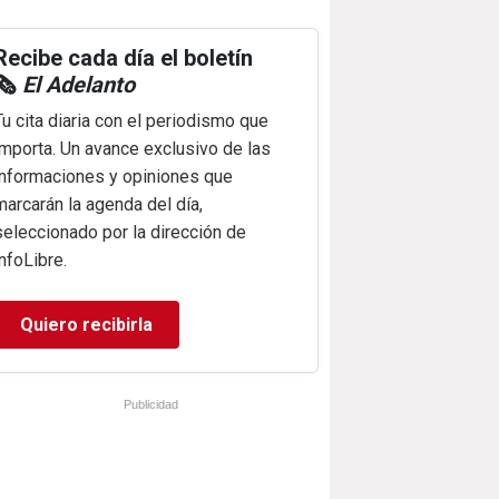
Recibe cada día el boletín
🗞️
El Adelanto
Tu cita diaria con el periodismo que
importa. Un avance exclusivo de las
informaciones y opiniones que
marcarán la agenda del día,
seleccionado por la dirección de
infoLibre.
Quiero recibirla
Publicidad