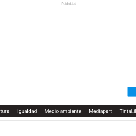
Publicidad
ltura
Igualdad
Medio ambiente
Mediapart
TintaLi