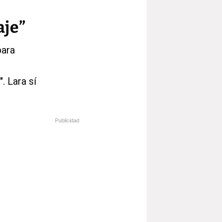
aje”
para
. Lara sí
Publicidad