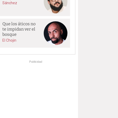
Sánchez
Que los áticos no
te impidan ver el
bosque
El Chojin
Publicidad