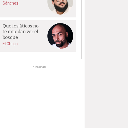
Sánchez
Que los áticos no
te impidan ver el
bosque
El Chojin
Publicidad