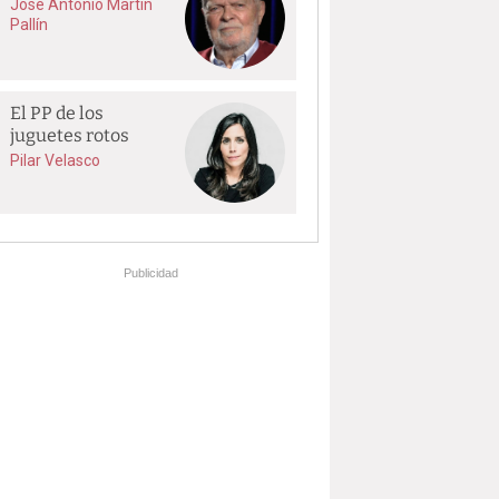
José Antonio Martín
Pallín
El PP de los
juguetes rotos
Pilar Velasco
Publicidad