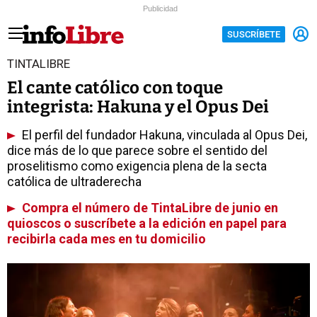
Publicidad
SUSCRÍBETE
TINTALIBRE
El cante católico con toque
integrista: Hakuna y el Opus Dei
El perfil del fundador Hakuna, vinculada al Opus Dei,
dice más de lo que parece sobre el sentido del
proselitismo como exigencia plena de la secta
católica de ultraderecha
Compra el número de TintaLibre de junio en
quioscos o suscríbete a la edición en papel para
recibirla cada mes en tu domicilio