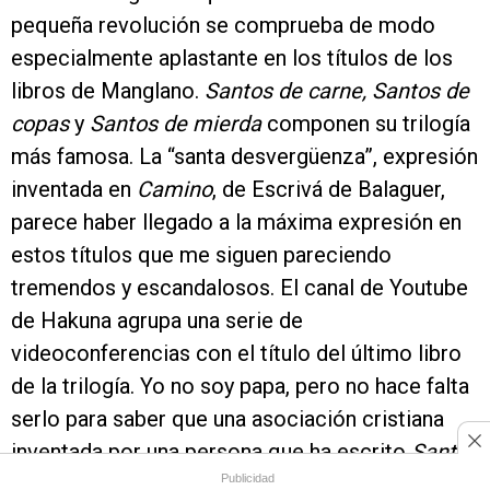
pequeña revolución se comprueba de modo
especialmente aplastante en los títulos de los
libros de Manglano.
Santos de carne, Santos de
copas
y
Santos de mierda
componen su trilogía
más famosa. La “santa desvergüenza”, expresión
inventada en
Camino
, de Escrivá de Balaguer,
parece haber llegado a la máxima expresión en
estos títulos que me siguen pareciendo
tremendos y escandalosos. El canal de Youtube
de Hakuna agrupa una serie de
videoconferencias con el título del último libro
de la trilogía. Yo no soy papa, pero no hace falta
serlo para saber que una asociación cristiana
inventada por una persona que ha escrito
Santos
Publicidad
de mierda
tiene muchas papeletas para acabar