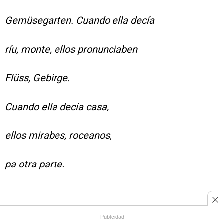
Gemüsegarten. Cuando ella decía
ríu, monte, ellos pronunciaben
Flüss, Gebirge.
Cuando ella decía casa,
ellos mirabes, roceanos,
pa otra parte.
Publicidad
Aquí lo familiar se vuelve siniestro, pero entre